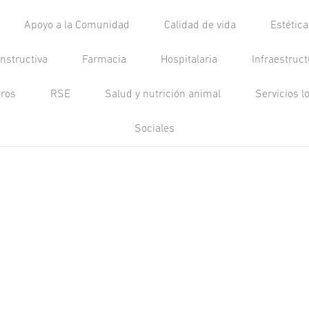
Apoyo a la Comunidad
Calidad de vida
Estétic
nstructiva
Farmacia
Hospitalaria
Infraestruc
tros
RSE
Salud y nutrición animal
Servicios l
Sociales